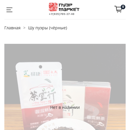
0
Главная
Шу пуэры (чёрные)
Нет в наличии