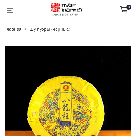
0
Главная
Шу пуэры (чёрные)