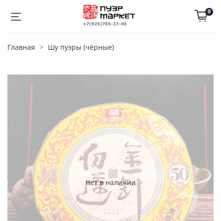
0
Главная
Шу пуэры (чёрные)
Нет в наличии