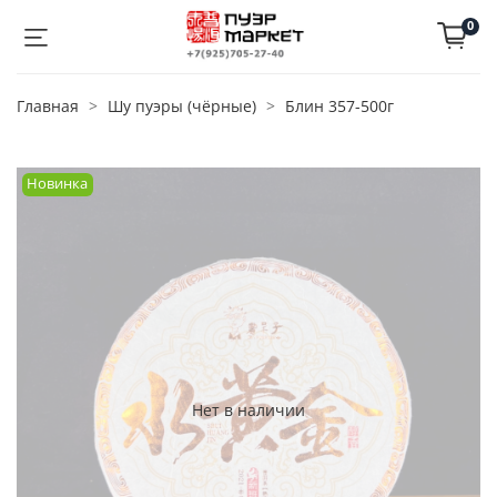
0
Главная
Шу пуэры (чёрные)
Блин 357-500г
Новинка
Нет в наличии