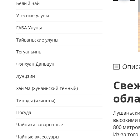
Белый чай
Утёсные улуны
ГАБА Улуны
Тайваньские улуны
Тегуаньинь
Фэнхуан Даньцун
Опис
Лунцзин
Свеж
Хэй Ча (Хунаньский тёмный)
обла
Типоды (изипоты)
Лушаньский
Посуда
высокими в
Чайники заварочные
800 метров
Из-за того
Чайные аксессуары