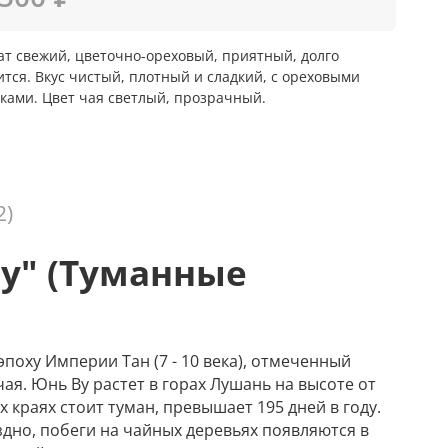
т свежий, цветочно-ореховый, приятный, долго
тся. Вкус чистый, плотный и сладкий, с ореховыми
ками. Цвет чая светлый, прозрачный.
2)
у" (Туманные
поху Империи Тан (7 - 10 века), отмеченный
ая. Юнь Ву растет в горах Лушань на высоте от
х краях стоит туман, превышает 195 дней в году.
здно, побеги на чайных деревьях появляются в