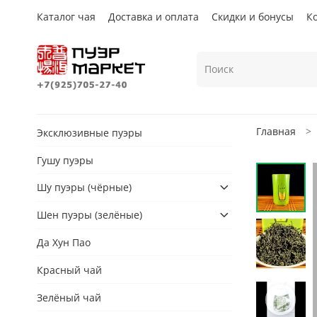
Каталог чая
Доставка и оплата
Скидки и бонусы
К
Главная
Эксклюзивные пуэры
Гушу пуэры
Шу пуэры (чёрные)
Шен пуэры (зелёные)
Да Хун Пао
Красный чай
Зелёный чай